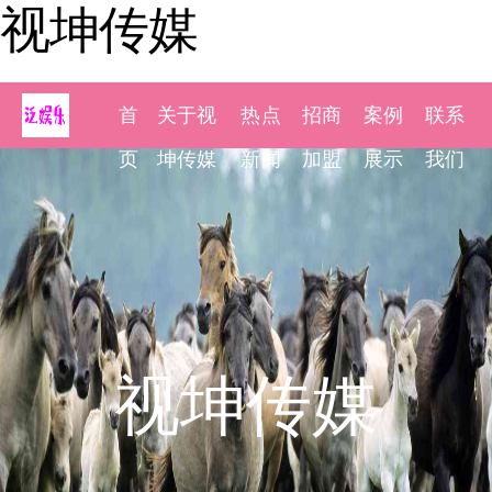
视坤传媒
首
关于视
热点
招商
案例
联系
页
坤传媒
新闻
加盟
展示
我们
视坤传媒